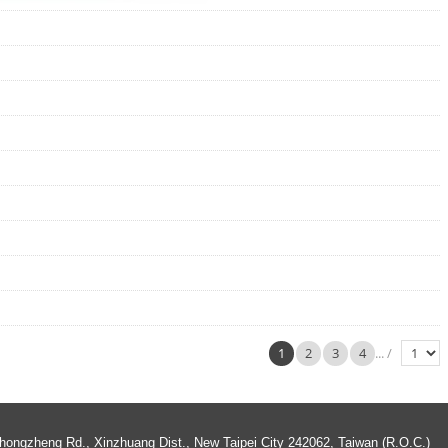
1
2
3
4
... /
ngzheng Rd., Xinzhuang Dist., New Taipei City 242062, Taiwan (R.O.C.)