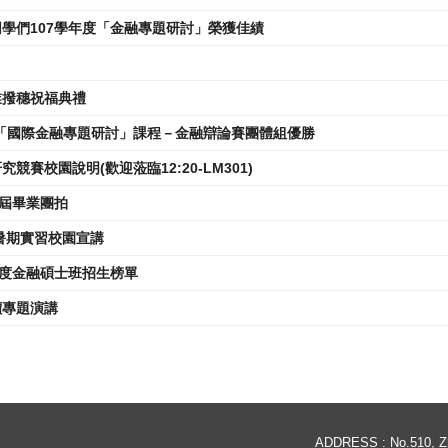
學們107學年度「金融專題研討」榮獲佳績
業撥穗祝福典禮
「國際金融專題研討」課程－金融辯論賽團體組優勝
究競賽校園說明(歡迎蒞臨12:20-LM301)
8屆畢業團拍
行暑期實習校園宣講
年度金融碩士班招生榜單
價專題演講
ADDRESS : No.510, Zho