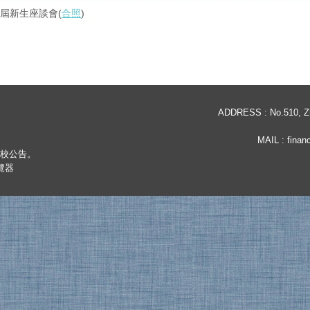
34屆新生座談會(
合照
)
ADDRESS : No.510, Zho
MAIL :
finan
依學校公告。
瀏覽器