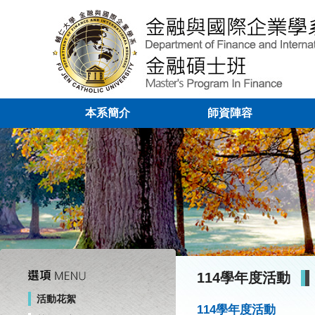
本系簡介
師資陣容
114學年度活動
活動花絮
114學年度活動